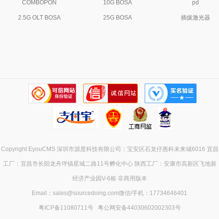
COMBOPON
10G BOSA
pd
2.5G OLT BOSA
25G BOSA
插拔激光器
Copyright EyouCMS 深圳市源度科技有限公司：宝安区石龙仔惠科未来城6016 宜昌
工厂：宜昌市长阳龙舟坪镇星城二路11号孵化中心 陕西工厂：安康市高新区飞地新
经济产业园V-6栋 非商用版本
Email：sales@sourcedoing.com微信/手机：17734646401
粤ICP备11080711号
粤公网安备44030602002303号