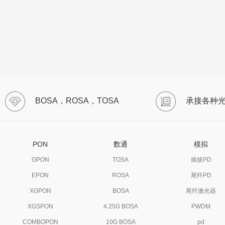
BOSA，ROSA，TOSA
承接各种
PON
数通
模拟
GPON
TOSA
插拔PD
EPON
ROSA
尾纤PD
XGPON
BOSA
尾纤激光器
XGSPON
4.25G BOSA
PWDM
COMBOPON
10G BOSA
pd