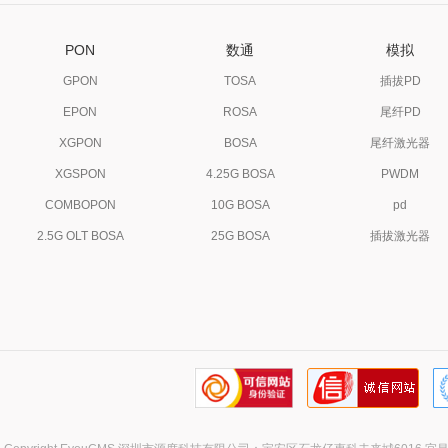
PON
数通
模拟
GPON
TOSA
插拔PD
EPON
ROSA
尾纤PD
XGPON
BOSA
尾纤激光器
XGSPON
4.25G BOSA
PWDM
COMBOPON
10G BOSA
pd
2.5G OLT BOSA
25G BOSA
插拔激光器