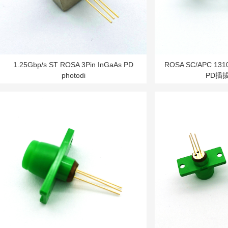
1.25Gbp/s ST ROSA 3Pin InGaAs PD
ROSA SC/APC 131
photodi
PD插