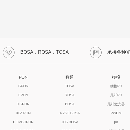
BOSA，ROSA，TOSA
承接各种
PON
数通
模拟
GPON
TOSA
插拔PD
EPON
ROSA
尾纤PD
XGPON
BOSA
尾纤激光器
XGSPON
4.25G BOSA
PWDM
COMBOPON
10G BOSA
pd