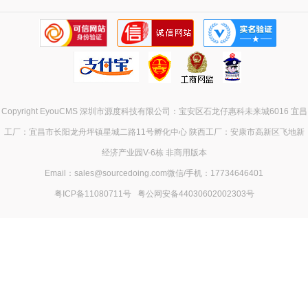
Copyright EyouCMS 深圳市源度科技有限公司：宝安区石龙仔惠科未来城6016 宜昌
工厂：宜昌市长阳龙舟坪镇星城二路11号孵化中心 陕西工厂：安康市高新区飞地新
经济产业园V-6栋 非商用版本
Email：sales@sourcedoing.com微信/手机：17734646401
粤ICP备11080711号
粤公网安备44030602002303号