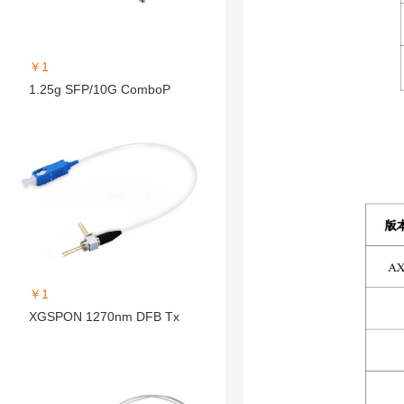
￥1
1.25g SFP/10G ComboP
￥1
XGSPON 1270nm DFB Tx