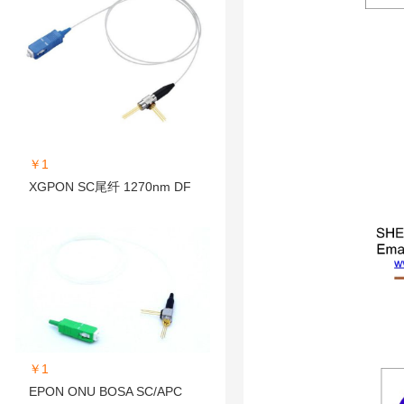
￥1
XGPON SC尾纤 1270nm DF
￥1
EPON ONU BOSA SC/APC