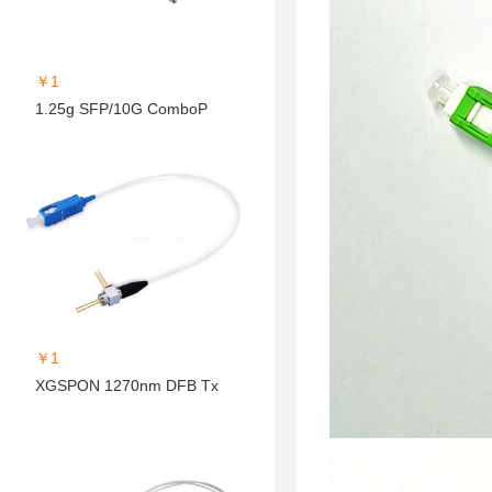
￥1
1.25g SFP/10G ComboP
￥1
XGSPON 1270nm DFB Tx