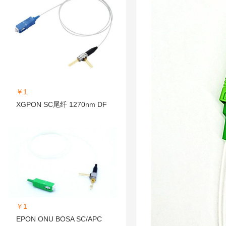
￥1
XGPON SC尾纤 1270nm DF
￥1
EPON ONU BOSA SC/APC