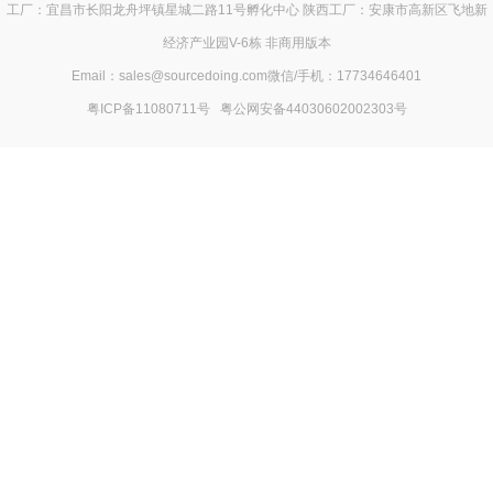
工厂：宜昌市长阳龙舟坪镇星城二路11号孵化中心 陕西工厂：安康市高新区飞地新
经济产业园V-6栋 非商用版本
Email：sales@sourcedoing.com微信/手机：17734646401
粤ICP备11080711号
粤公网安备44030602002303号